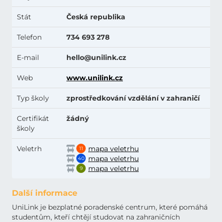
Stát
Česká republika
Telefon
734 693 278
E-mail
hello@unilink.cz
Web
www.unilink.cz
Typ školy
zprostředkování vzdělání v zahraničí
Certifikát
žádný
školy
Veletrh
mapa veletrhu
11
mapa veletrhu
40
mapa veletrhu
9
Další informace
UniLink je bezplatné poradenské centrum, které pomáhá
studentům, kteří chtějí studovat na zahraničních