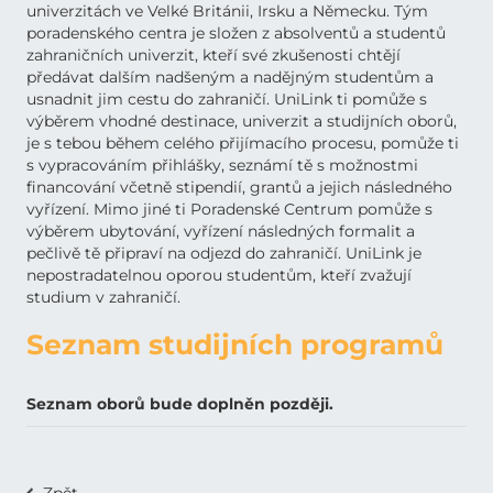
univerzitách ve Velké Británii, Irsku a Německu. Tým
poradenského centra je složen z absolventů a studentů
zahraničních univerzit, kteří své zkušenosti chtějí
předávat dalším nadšeným a nadějným studentům a
usnadnit jim cestu do zahraničí. UniLink ti pomůže s
výběrem vhodné destinace, univerzit a studijních oborů,
je s tebou během celého přijímacího procesu, pomůže ti
s vypracováním přihlášky, seznámí tě s možnostmi
financování včetně stipendií, grantů a jejich následného
vyřízení. Mimo jiné ti Poradenské Centrum pomůže s
výběrem ubytování, vyřízení následných formalit a
pečlivě tě připraví na odjezd do zahraničí. UniLink je
nepostradatelnou oporou studentům, kteří zvažují
studium v zahraničí.
Seznam studijních programů
Seznam oborů bude doplněn později.