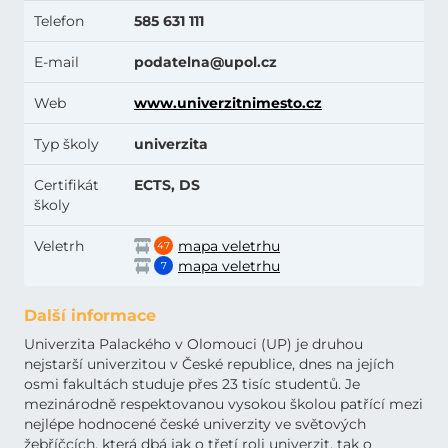
Telefon
585 631 111
E-mail
podatelna@upol.cz
Web
www.univerzitnimesto.cz
Typ školy
univerzita
Certifikát
ECTS, DS
školy
Veletrh
mapa veletrhu
47
mapa veletrhu
7
Další informace
Univerzita Palackého v Olomouci (UP) je druhou
nejstarší univerzitou v České republice, dnes na jejích
osmi fakultách studuje přes 23 tisíc studentů. Je
mezinárodně respektovanou vysokou školou patřící mezi
nejlépe hodnocené české univerzity ve světových
žebříčcích, která dbá jak o třetí roli univerzit, tak o