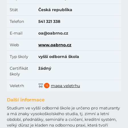
Stát
Česká republika
Telefon
541 321 338
E-mail
oa@oabrno.cz
Web
www.oabrno.cz
Typ školy
vyšší odborná škola
Certifikát
žádný
školy
Veletrh
mapa veletrhu
15
Další informace
Studium ve vyšší odborné škole je určeno pro maturanty
a má znaky vysokoškolského studia, tj. zimní a letní
období, přednášky, semináře a cvičení, kreditní systém,
velký důraz je kladen na odbornou praxi, která tvoří