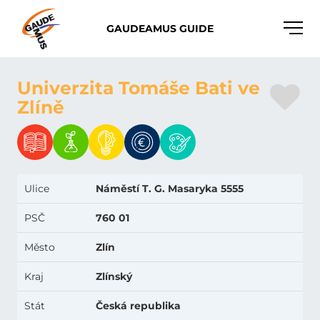
Toggle
GAUDEAMUS GUIDE
naviga
Univerzita Tomáše Bati ve
Zlíně
Ulice
Náměstí T. G. Masaryka 5555
PSČ
760 01
Město
Zlín
Kraj
Zlínský
Stát
Česká republika