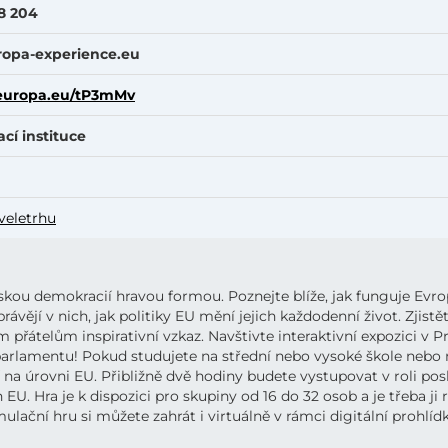
8 204
opa-experience.eu
k.europa.eu/tP3mMv
ací instituce
veletrhu
pskou demokracií hravou formou. Poznejte blíže, jak funguje Evr
rávějí v nich, jak politiky EU mění jejich každodenní život. Zjist
m přátelům inspirativní vzkaz. Navštivte interaktivní expozici v
rlamentu! Pokud studujete na střední nebo vysoké škole nebo nás
utí na úrovni EU. Přibližně dvě hodiny budete vystupovat v roli 
 EU. Hra je k dispozici pro skupiny od 16 do 32 osob a je třeba
mulační hru si můžete zahrát i virtuálně v rámci digitální prohl