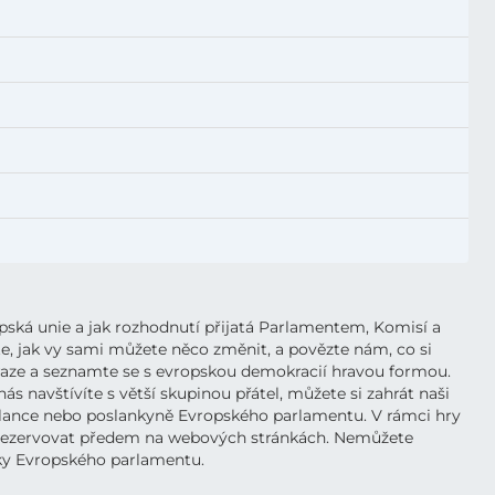
opská unie a jak rozhodnutí přijatá Parlamentem, Komisí a
ěte, jak vy sami můžete něco změnit, a povězte nám, co si
 Praze a seznamte se s evropskou demokracií hravou formou.
 navštívíte s větší skupinou přátel, můžete si zahrát naši
poslance nebo poslankyně Evropského parlamentu. V rámci hry
 ji rezervovat předem na webových stránkách. Nemůžete
ídky Evropského parlamentu.