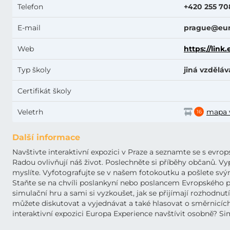
Telefon
+420 255 70
E-mail
prague@eur
Web
https://lin
Typ školy
jiná vzděláv
Certifikát školy
Veletrh
mapa 
16
Další informace
Navštivte interaktivní expozici v Praze a seznamte se s evro
Radou ovlivňují náš život. Poslechněte si příběhy občanů. Vyp
myslíte. Vyfotografujte se v našem fotokoutku a pošlete svý
Staňte se na chvíli poslankyní nebo poslancem Evropského pa
simulační hru a sami si vyzkoušet, jak se přijímají rozhodn
můžete diskutovat a vyjednávat a také hlasovat o směrnicích
interaktivní expozici Europa Experience navštívit osobně? Si