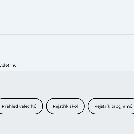
veletrhu
Přehled veletrhů
Rejstřík škol
Rejstřík programů