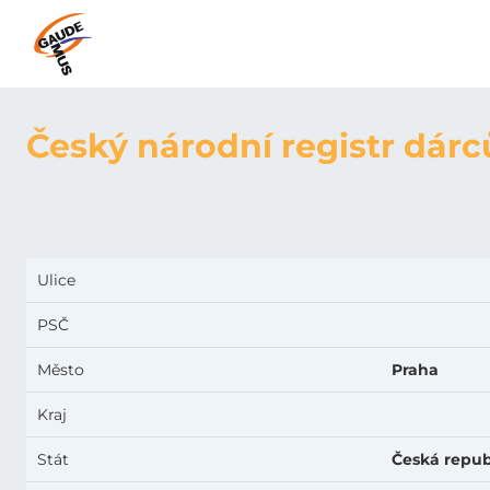
Český národní registr dárc
Ulice
PSČ
Město
Praha
Kraj
Stát
Česká repub