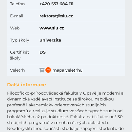
Telefon
+420 553 684 111
E-mail
rektorat@slu.cz
Web
www.slu.cz
Typ školy
univerzita
Certifikát
DS
školy
Veletrh
mapa veletrhu
37
Další informace
Filozoficko-přírodovědecká fakulta v Opavě je moderní a
dynamická vzdělávací instituce se širokou nabídkou
profesně i akademicky orientovaných studijních
programů a realizuje studium ve všech typech studia od
bakalářského až po doktorské. Fakulta nabízí více než 30
studijních programů v mnoha různých oblastech.
Neodmyslitelnou součástí studia je zapojení studentů do