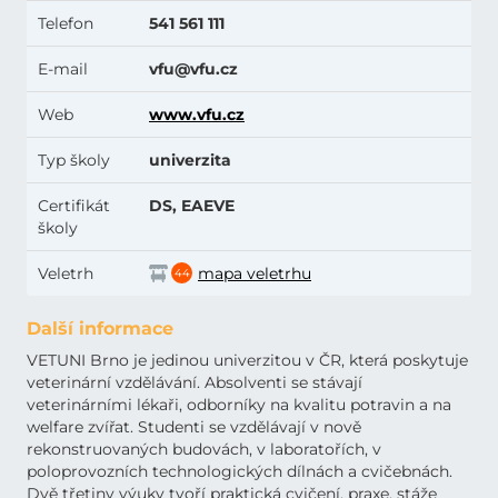
Telefon
541 561 111
E-mail
vfu@vfu.cz
Web
www.vfu.cz
Typ školy
univerzita
Certifikát
DS, EAEVE
školy
Veletrh
mapa veletrhu
44
Další informace
VETUNI Brno je jedinou univerzitou v ČR, která poskytuje
veterinární vzdělávání. Absolventi se stávají
veterinárními lékaři, odborníky na kvalitu potravin a na
welfare zvířat. Studenti se vzdělávají v nově
rekonstruovaných budovách, v laboratořích, v
poloprovozních technologických dílnách a cvičebnách.
Dvě třetiny výuky tvoří praktická cvičení, praxe, stáže