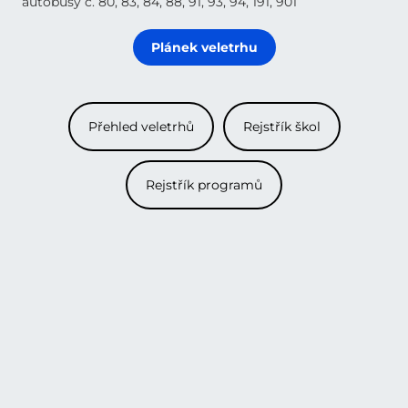
autobusy č. 80, 83, 84, 88, 91, 93, 94, 191, 901
Plánek veletrhu
Přehled veletrhů
Rejstřík škol
Rejstřík programů